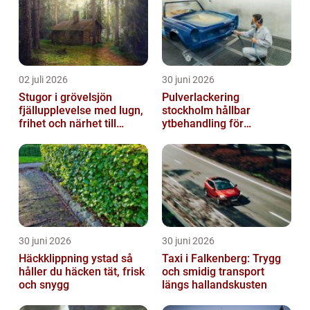
02 juli 2026
30 juni 2026
Stugor i grövelsjön
Pulverlackering
fjällupplevelse med lugn,
stockholm hållbar
frihet och närhet till
ytbehandling för
naturen
krävande miljöer
30 juni 2026
30 juni 2026
Häckklippning ystad så
Taxi i Falkenberg: Trygg
håller du häcken tät, frisk
och smidig transport
och snygg
längs hallandskusten