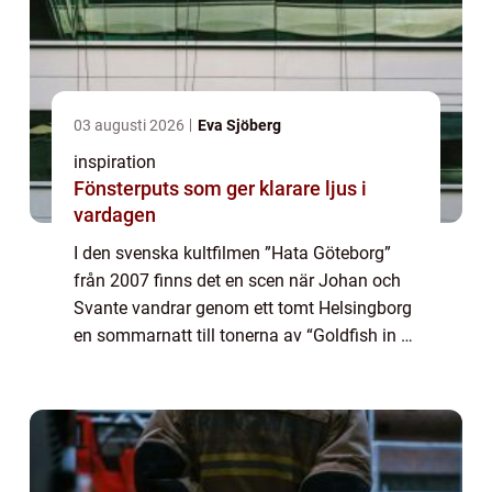
03 augusti 2026
Eva Sjöberg
inspiration
Fönsterputs som ger klarare ljus i
vardagen
I den svenska kultfilmen ”Hata Göteborg”
från 2007 finns det en scen när Johan och
Svante vandrar genom ett tomt Helsingborg
en sommarnatt till tonerna av “Goldfish in a
Bowl” av Nilla Nielsen. Ibland kan man
känna sig lite som en “Goldfish in a Bowl...