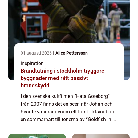
01 augusti 2026
Alice Pettersson
inspiration
Brandtätning i stockholm tryggare
byggnader med rätt passivt
brandskydd
I den svenska kultfilmen ”Hata Göteborg”
från 2007 finns det en scen när Johan och
Svante vandrar genom ett tomt Helsingborg
en sommarnatt till tonerna av “Goldfish in a
Bowl” av Nilla Nielsen. Ibland kan man
känna sig lite som en “Goldfish in a Bowl...