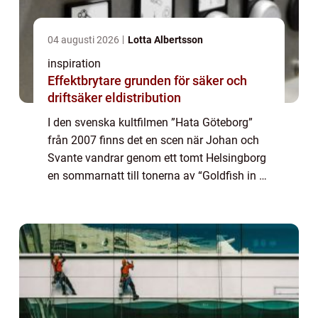
04 augusti 2026
Lotta Albertsson
inspiration
Effektbrytare grunden för säker och
driftsäker eldistribution
I den svenska kultfilmen ”Hata Göteborg”
från 2007 finns det en scen när Johan och
Svante vandrar genom ett tomt Helsingborg
en sommarnatt till tonerna av “Goldfish in a
Bowl” av Nilla Nielsen. Ibland kan man
känna sig lite som en “Goldfish in a Bowl...