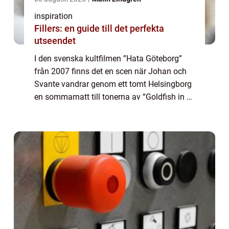
inspiration
Fillers: en guide till det perfekta
utseendet
I den svenska kultfilmen ”Hata Göteborg”
från 2007 finns det en scen när Johan och
Svante vandrar genom ett tomt Helsingborg
en sommarnatt till tonerna av “Goldfish in a
Bowl” av Nilla Nielsen. Ibland kan man
känna sig lite som en “Goldfish in a Bowl...