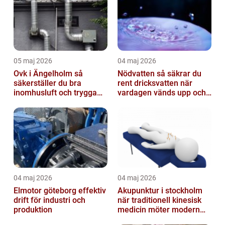
05 maj 2026
04 maj 2026
Ovk i Ängelholm så
Nödvatten så säkrar du
säkerställer du bra
rent dricksvatten när
inomhusluft och trygga
vardagen vänds upp och
fastigheter
ner
04 maj 2026
04 maj 2026
Elmotor göteborg effektiv
Akupunktur i stockholm
drift för industri och
när traditionell kinesisk
produktion
medicin möter modern
vardag