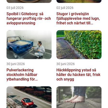
03 juli 2026
02 juli 2026
Spolbil i Göteborg: så
Stugor i grövelsjön
fungerar proffsig rör- och
fjällupplevelse med lugn,
avloppsrensning
frihet och närhet till
naturen
30 juni 2026
30 juni 2026
Pulverlackering
Häckklippning ystad så
stockholm hållbar
håller du häcken tät, frisk
ytbehandling för
och snygg
krävande miljöer