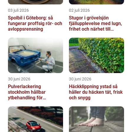
03 juli 2026
02 juli 2026
Spolbil i Göteborg: så
Stugor i grövelsjön
fungerar proffsig rör- och
fjällupplevelse med lugn,
avloppsrensning
frihet och närhet till
naturen
30 juni 2026
30 juni 2026
Pulverlackering
Häckklippning ystad så
stockholm hållbar
håller du häcken tät, frisk
ytbehandling för
och snygg
krävande miljöer