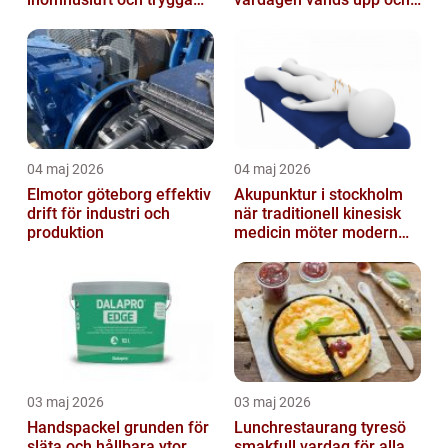
fastigheter
ner
04 maj 2026
04 maj 2026
Elmotor göteborg effektiv
Akupunktur i stockholm
drift för industri och
när traditionell kinesisk
produktion
medicin möter modern
vardag
03 maj 2026
03 maj 2026
Handspackel grunden för
Lunchrestaurang tyresö
släta och hållbara ytor
smakfull vardag för alla