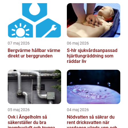
07 maj 2026
06 maj 2026
Bergvärme hållbar värme
S-hlr sjukvårdsanpassad
direkt ur berggrunden
hjärtlungräddning som
räddar liv
05 maj 2026
04 maj 2026
Ovk i Ängelholm så
Nödvatten så säkrar du
säkerställer du bra
rent dricksvatten när
inomhusluft och trygga
vardagen vänds upp och