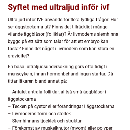
Syftet med ultraljud inför ivf
Ultraljud inför IVF används för flera tydliga frågor: Hur
ser äggstockarna ut? Finns det tillräckligt många
vilande äggblåsor (folliklar)? Är livmoderns slemhinna
byggd på ett sätt som talar för att ett embryo kan
fästa? Finns det något i livmodern som kan störa en
graviditet?
En basal ultraljudsundersökning görs ofta tidigt i
menscykeln, innan hormonbehandlingen startar. Då
tittar läkaren bland annat på:
– Antalet antrala folliklar, alltså små äggblåsor i
äggstockarna
– Tecken på cystor eller förändringar i äggstockarna
– Livmoderns form och storlek
– Slemhinnans tjocklek och struktur
– Förekomst av muskelknutor (myom) eller polyper i