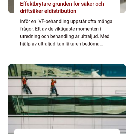
Effektbrytare grunden för säker och
driftsäker eldistribution
Inför en IVF-behandling uppstår ofta många
frågor. Ett av de viktigaste momenten i
utredning och behandling är ultraljud. Med
hjälp av ultraljud kan läkaren bedöma
äggstockar, livmoder och slemhinna på ett
sätt som ger en tryggare och mer
individanpa...