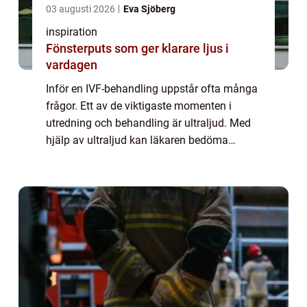
03 augusti 2026
Eva Sjöberg
inspiration
Fönsterputs som ger klarare ljus i
vardagen
Inför en IVF-behandling uppstår ofta många
frågor. Ett av de viktigaste momenten i
utredning och behandling är ultraljud. Med
hjälp av ultraljud kan läkaren bedöma
äggstockar, livmoder och slemhinna på ett
sätt som ger en tryggare och mer
individanpa...