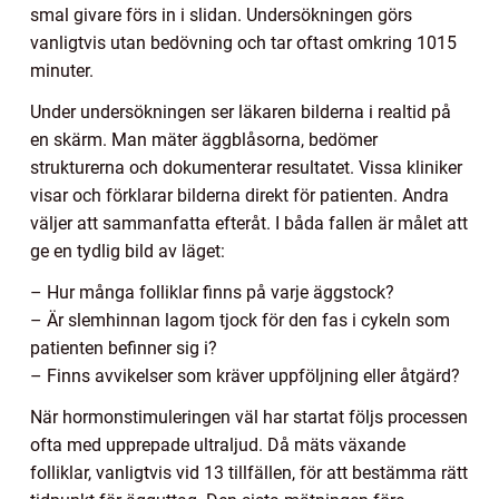
smal givare förs in i slidan. Undersökningen görs
vanligtvis utan bedövning och tar oftast omkring 1015
minuter.
Under undersökningen ser läkaren bilderna i realtid på
en skärm. Man mäter äggblåsorna, bedömer
strukturerna och dokumenterar resultatet. Vissa kliniker
visar och förklarar bilderna direkt för patienten. Andra
väljer att sammanfatta efteråt. I båda fallen är målet att
ge en tydlig bild av läget:
– Hur många folliklar finns på varje äggstock?
– Är slemhinnan lagom tjock för den fas i cykeln som
patienten befinner sig i?
– Finns avvikelser som kräver uppföljning eller åtgärd?
När hormonstimuleringen väl har startat följs processen
ofta med upprepade ultraljud. Då mäts växande
folliklar, vanligtvis vid 13 tillfällen, för att bestämma rätt