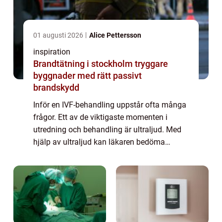
01 augusti 2026
Alice Pettersson
inspiration
Brandtätning i stockholm tryggare
byggnader med rätt passivt
brandskydd
Inför en IVF-behandling uppstår ofta många
frågor. Ett av de viktigaste momenten i
utredning och behandling är ultraljud. Med
hjälp av ultraljud kan läkaren bedöma
äggstockar, livmoder och slemhinna på ett
sätt som ger en tryggare och mer
individanpa...