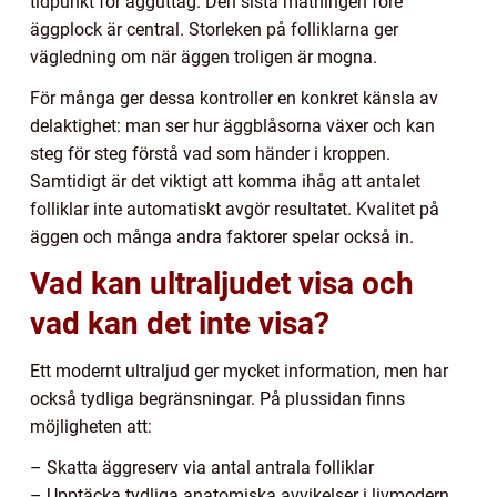
tidpunkt för ägguttag. Den sista mätningen före
äggplock är central. Storleken på folliklarna ger
vägledning om när äggen troligen är mogna.
För många ger dessa kontroller en konkret känsla av
delaktighet: man ser hur äggblåsorna växer och kan
steg för steg förstå vad som händer i kroppen.
Samtidigt är det viktigt att komma ihåg att antalet
folliklar inte automatiskt avgör resultatet. Kvalitet på
äggen och många andra faktorer spelar också in.
Vad kan ultraljudet visa och
vad kan det inte visa?
Ett modernt ultraljud ger mycket information, men har
också tydliga begränsningar. På plussidan finns
möjligheten att:
– Skatta äggreserv via antal antrala folliklar
– Upptäcka tydliga anatomiska avvikelser i livmodern