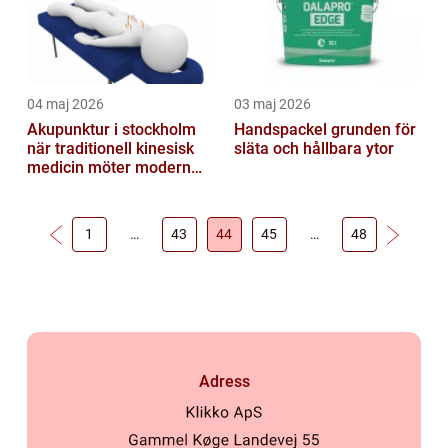
04 maj 2026
03 maj 2026
Akupunktur i stockholm
Handspackel grunden för
när traditionell kinesisk
släta och hållbara ytor
medicin möter modern
vardag
1
…
43
44
45
…
48
Adress