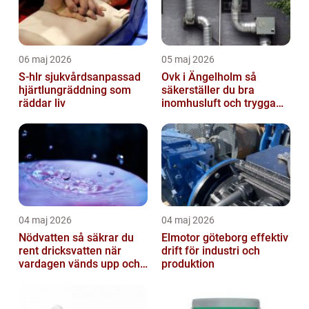
06 maj 2026
05 maj 2026
S-hlr sjukvårdsanpassad
Ovk i Ängelholm så
hjärtlungräddning som
säkerställer du bra
räddar liv
inomhusluft och trygga
fastigheter
04 maj 2026
04 maj 2026
Nödvatten så säkrar du
Elmotor göteborg effektiv
rent dricksvatten när
drift för industri och
vardagen vänds upp och
produktion
ner