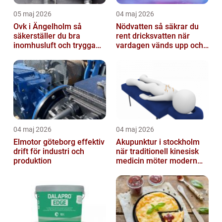
05 maj 2026
04 maj 2026
Ovk i Ängelholm så
Nödvatten så säkrar du
säkerställer du bra
rent dricksvatten när
inomhusluft och trygga
vardagen vänds upp och
fastigheter
ner
04 maj 2026
04 maj 2026
Elmotor göteborg effektiv
Akupunktur i stockholm
drift för industri och
när traditionell kinesisk
produktion
medicin möter modern
vardag