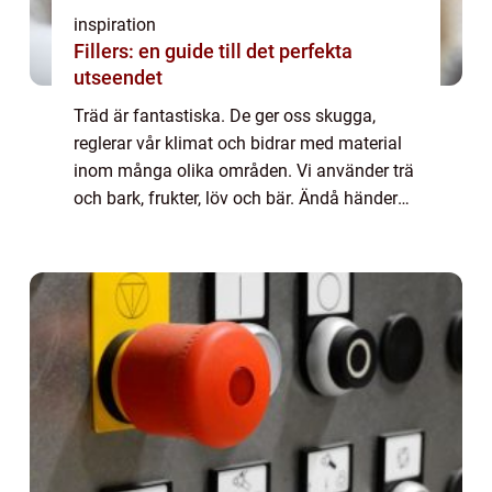
inspiration
Fillers: en guide till det perfekta
utseendet
Träd är fantastiska. De ger oss skugga,
reglerar vår klimat och bidrar med material
inom många olika områden. Vi använder trä
och bark, frukter, löv och bär. Ändå händer
det att ett träd behöver tas bort.
Anledningarna kan vara många till att man
beh...