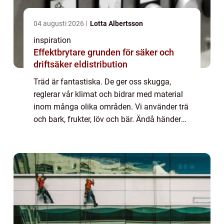
04 augusti 2026
Lotta Albertsson
inspiration
Effektbrytare grunden för säker och
driftsäker eldistribution
Träd är fantastiska. De ger oss skugga,
reglerar vår klimat och bidrar med material
inom många olika områden. Vi använder trä
och bark, frukter, löv och bär. Ändå händer
det att ett träd behöver tas bort.
Anledningarna kan vara många till att man
beh...