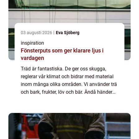
03 augusti 2026
Eva Sjöberg
inspiration
Fönsterputs som ger klarare ljus i
vardagen
Träd är fantastiska. De ger oss skugga,
reglerar vår klimat och bidrar med material
inom många olika områden. Vi använder trä
och bark, frukter, löv och bär. Ändå händer
det att ett träd behöver tas bort.
Anledningarna kan vara många till att man
beh...