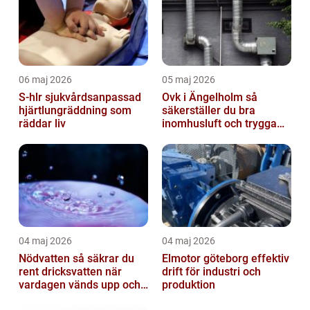
06 maj 2026
05 maj 2026
S-hlr sjukvårdsanpassad
Ovk i Ängelholm så
hjärtlungräddning som
säkerställer du bra
räddar liv
inomhusluft och trygga
fastigheter
04 maj 2026
04 maj 2026
Nödvatten så säkrar du
Elmotor göteborg effektiv
rent dricksvatten när
drift för industri och
vardagen vänds upp och
produktion
ner