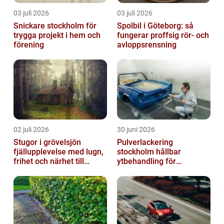
03 juli 2026
03 juli 2026
Snickare stockholm för
Spolbil i Göteborg: så
trygga projekt i hem och
fungerar proffsig rör- och
förening
avloppsrensning
02 juli 2026
30 juni 2026
Stugor i grövelsjön
Pulverlackering
fjällupplevelse med lugn,
stockholm hållbar
frihet och närhet till
ytbehandling för
naturen
krävande miljöer