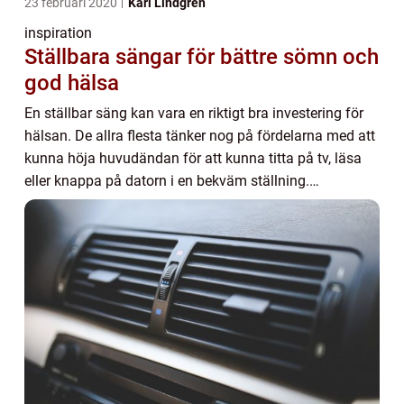
23 februari 2020
Karl Lindgren
inspiration
Ställbara sängar för bättre sömn och
god hälsa
En ställbar säng kan vara en riktigt bra investering för
hälsan. De allra flesta tänker nog på fördelarna med att
kunna höja huvudändan för att kunna titta på tv, läsa
eller knappa på datorn i en bekväm ställning.
Fördelarna är dock ännu fler och äve...