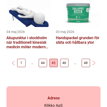
04 maj 2026
03 maj 2026
Akupunktur i stockholm
Handspackel grunden för
när traditionell kinesisk
släta och hållbara ytor
medicin möter modern
vardag
1
…
44
45
46
…
48
Adress