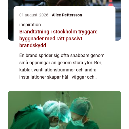
01 augusti 2026
Alice Pettersson
inspiration
Brandtätning i stockholm tryggare
byggnader med rätt passivt
brandskydd
En brand sprider sig ofta snabbare genom
små öppningar än genom stora ytor. Rör,
kablar, ventilationstrummor och andra
installationer skapar hål i väggar och
bjälklag som ska stå emot brand.
Brandtätning handlar om att stänga de här
svaga punkterna s...