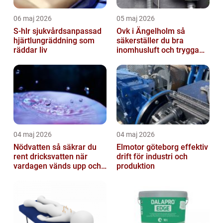
06 maj 2026
05 maj 2026
S-hlr sjukvårdsanpassad
Ovk i Ängelholm så
hjärtlungräddning som
säkerställer du bra
räddar liv
inomhusluft och trygga
fastigheter
04 maj 2026
04 maj 2026
Nödvatten så säkrar du
Elmotor göteborg effektiv
rent dricksvatten när
drift för industri och
vardagen vänds upp och
produktion
ner