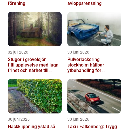
förening
avloppsrensning
02 juli 2026
30 juni 2026
Stugor i grövelsjön
Pulverlackering
fjällupplevelse med lugn,
stockholm hållbar
frihet och närhet till
ytbehandling för
naturen
krävande miljöer
30 juni 2026
30 juni 2026
Häckklippning ystad så
Taxi i Falkenberg: Trygg