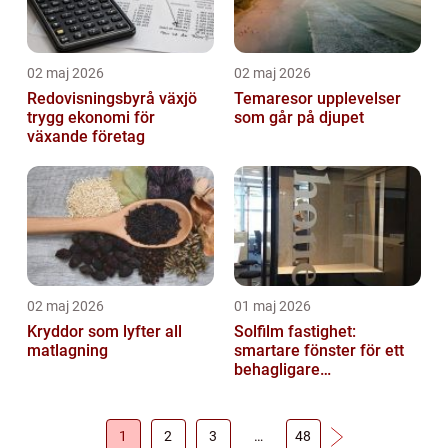
02 maj 2026
02 maj 2026
Redovisningsbyrå växjö
Temaresor upplevelser
trygg ekonomi för
som går på djupet
växande företag
02 maj 2026
01 maj 2026
Kryddor som lyfter all
Solfilm fastighet:
matlagning
smartare fönster för ett
behagligare
inomhusklimat
1
2
3
…
48