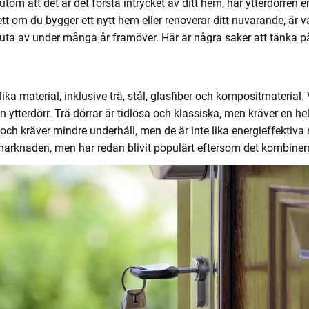
rutom att det är det första intrycket av ditt hem, har ytterdörren e
tt om du bygger ett nytt hem eller renoverar ditt nuvarande, är va
a av under många år framöver. Här är några saker att tänka på 
lika material, inklusive trä, stål, glasfiber och kompositmaterial
tterdörr. Trä dörrar är tidlösa och klassiska, men kräver en hel 
och kräver mindre underhåll, men de är inte lika energieffektiva s
 marknaden, men har redan blivit populärt eftersom det kombinera