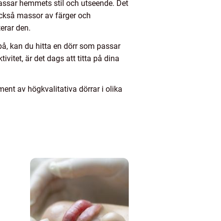
 passar hemmets stil och utseende. Det
 också massor av färger och
terar den.
å, kan du hitta en dörr som passar
vitet, är det dags att titta på dina
ment av högkvalitativa dörrar i olika