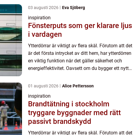
03 augusti 2026
Eva Sjöberg
inspiration
Fönsterputs som ger klarare ljus
i vardagen
Ytterdörrar är viktigt av flera skäl. Förutom att det
är det första intrycket av ditt hem, har ytterdörren
en viktig funktion när det gäller säkerhet och
energieffektivitet. Oavsett om du bygger ett nytt
hem eller renoverar ditt nuvarande, är valet a...
01 augusti 2026
Alice Pettersson
inspiration
Brandtätning i stockholm
tryggare byggnader med rätt
passivt brandskydd
Ytterdörrar är viktigt av flera skäl. Förutom att det