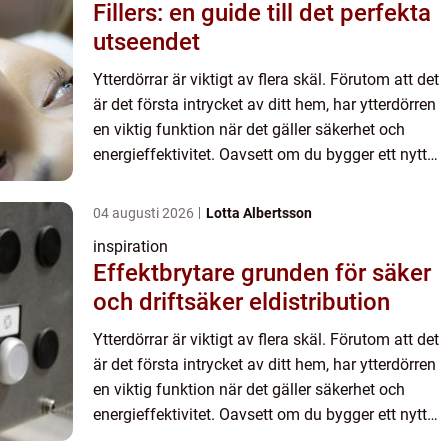
Fillers: en guide till det perfekta
utseendet
Ytterdörrar är viktigt av flera skäl. Förutom att det
är det första intrycket av ditt hem, har ytterdörren
en viktig funktion när det gäller säkerhet och
energieffektivitet. Oavsett om du bygger ett nytt
hem eller renoverar ditt nuvarande, är valet a...
04 augusti 2026
Lotta Albertsson
inspiration
Effektbrytare grunden för säker
och driftsäker eldistribution
Ytterdörrar är viktigt av flera skäl. Förutom att det
är det första intrycket av ditt hem, har ytterdörren
en viktig funktion när det gäller säkerhet och
energieffektivitet. Oavsett om du bygger ett nytt
hem eller renoverar ditt nuvarande, är valet a...