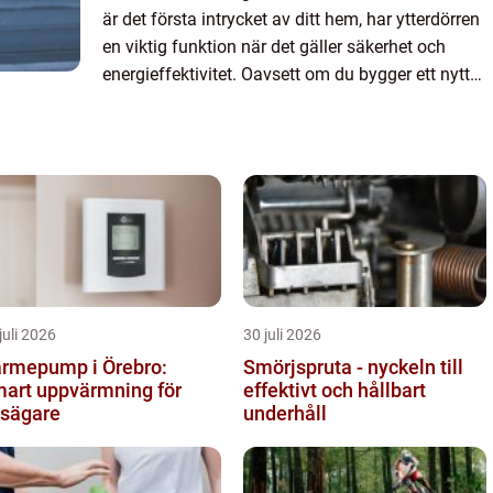
är det första intrycket av ditt hem, har ytterdörren
en viktig funktion när det gäller säkerhet och
energieffektivitet. Oavsett om du bygger ett nytt
hem eller renoverar ditt nuvarande, är valet a...
juli 2026
30 juli 2026
rmepump i Örebro:
Smörjspruta - nyckeln till
art uppvärmning för
effektivt och hållbart
sägare
underhåll