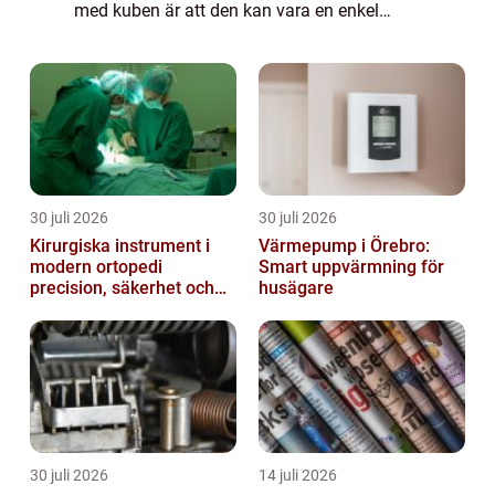
med kuben är att den kan vara en enkel
tidsförströelse då man behöver det eller
något som får pulsen att öka då man sätte...
30 juli 2026
30 juli 2026
Kirurgiska instrument i
Värmepump i Örebro:
modern ortopedi
Smart uppvärmning för
precision, säkerhet och
husägare
funktion
30 juli 2026
14 juli 2026