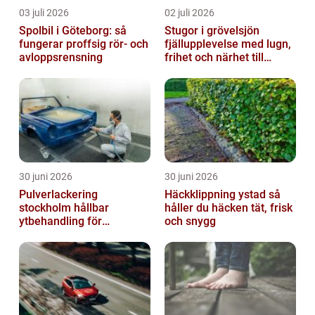
03 juli 2026
02 juli 2026
Spolbil i Göteborg: så
Stugor i grövelsjön
fungerar proffsig rör- och
fjällupplevelse med lugn,
avloppsrensning
frihet och närhet till
naturen
30 juni 2026
30 juni 2026
Pulverlackering
Häckklippning ystad så
stockholm hållbar
håller du häcken tät, frisk
ytbehandling för
och snygg
krävande miljöer