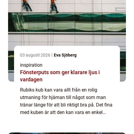
03 augusti 2026
Eva Sjöberg
inspiration
Fönsterputs som ger klarare ljus i
vardagen
Rubiks kub kan vara allt från en rolig
utmaning för hjärnan till något som man
tränar länge för att bli riktigt bra på. Det fina
med kuben är att den kan vara en enkel
tidsförströelse då man behöver det eller
något som får pulsen att öka då man sätte...