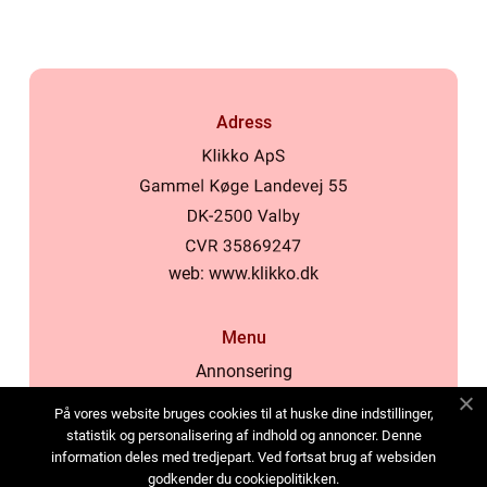
Adress
web:
www.klikko.dk
Menu
Annonsering
Om oss
På vores website bruges cookies til at huske dine indstillinger,
Cookies
statistik og personalisering af indhold og annoncer. Denne
information deles med tredjepart. Ved fortsat brug af websiden
Kontakta oss
godkender du cookiepolitikken.