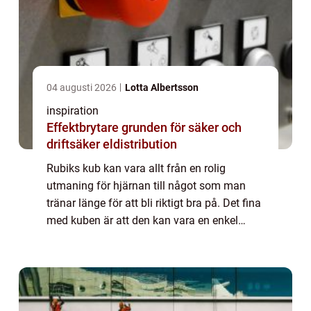
04 augusti 2026
Lotta Albertsson
inspiration
Effektbrytare grunden för säker och
driftsäker eldistribution
Rubiks kub kan vara allt från en rolig
utmaning för hjärnan till något som man
tränar länge för att bli riktigt bra på. Det fina
med kuben är att den kan vara en enkel
tidsförströelse då man behöver det eller
något som får pulsen att öka då man sätte...