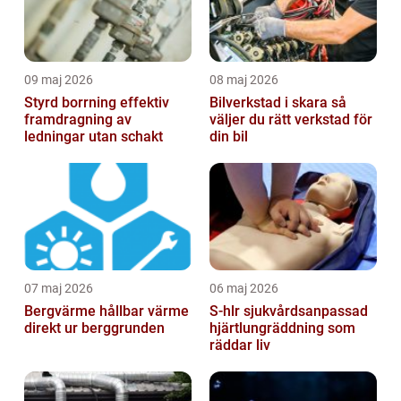
09 maj 2026
08 maj 2026
Styrd borrning effektiv
Bilverkstad i skara så
framdragning av
väljer du rätt verkstad för
ledningar utan schakt
din bil
07 maj 2026
06 maj 2026
Bergvärme hållbar värme
S-hlr sjukvårdsanpassad
direkt ur berggrunden
hjärtlungräddning som
räddar liv