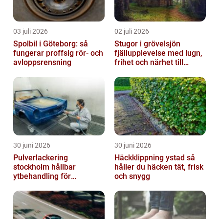
03 juli 2026
02 juli 2026
Spolbil i Göteborg: så
Stugor i grövelsjön
fungerar proffsig rör- och
fjällupplevelse med lugn,
avloppsrensning
frihet och närhet till
naturen
30 juni 2026
30 juni 2026
Pulverlackering
Häckklippning ystad så
stockholm hållbar
håller du häcken tät, frisk
ytbehandling för
och snygg
krävande miljöer