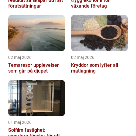
resultat så skapar du rätt
trygg ekonomi för
förutsättningar
växande företag
02 maj 2026
02 maj 2026
Temaresor upplevelser
Kryddor som lyfter all
som går på djupet
matlagning
01 maj 2026
Solfilm fastighet:
smartare fönster för ett