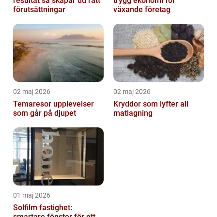
resultat så skapar du rätt
trygg ekonomi för
förutsättningar
växande företag
02 maj 2026
02 maj 2026
Temaresor upplevelser
Kryddor som lyfter all
som går på djupet
matlagning
01 maj 2026
Solfilm fastighet:
smartare fönster för ett