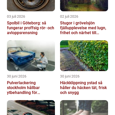
03 juli 2026
02 juli 2026
Spolbil i Göteborg: så
Stugor i grövelsjön
fungerar proffsig rör- och
fjällupplevelse med lugn,
avloppsrensning
frihet och närhet till
naturen
30 juni 2026
30 juni 2026
Pulverlackering
Häckklippning ystad så
stockholm hållbar
håller du häcken tät, frisk
ytbehandling för
och snygg
krävande miljöer