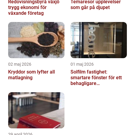
Redovisningsbyrå växjö
Temaresor upplevelser
trygg ekonomi för
som går på djupet
växande företag
02 maj 2026
01 maj 2026
Kryddor som lyfter all
Solfilm fastighet:
matlagning
smartare fönster för ett
behagligare
inomhusklimat
29 april 2026