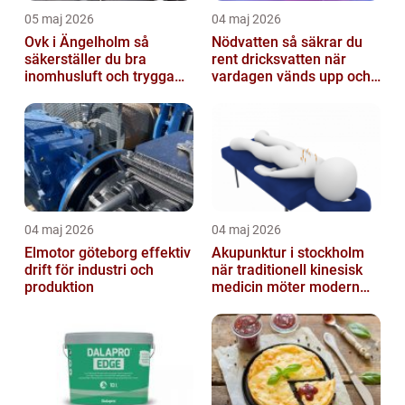
05 maj 2026
04 maj 2026
Ovk i Ängelholm så
Nödvatten så säkrar du
säkerställer du bra
rent dricksvatten när
inomhusluft och trygga
vardagen vänds upp och
fastigheter
ner
04 maj 2026
04 maj 2026
Elmotor göteborg effektiv
Akupunktur i stockholm
drift för industri och
när traditionell kinesisk
produktion
medicin möter modern
vardag