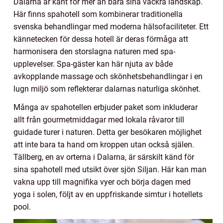
Dalarna är känt för mer än bara sina vackra landskap.
Här finns spahotell som kombinerar traditionella
svenska behandlingar med moderna hälsofaciliteter. Ett
kännetecken för dessa hotell är deras förmåga att
harmonisera den storslagna naturen med spa-
upplevelser. Spa-gäster kan här njuta av både
avkopplande massage och skönhetsbehandlingar i en
lugn miljö som reflekterar dalarnas naturliga skönhet.
Många av spahotellen erbjuder paket som inkluderar
allt från gourmetmiddagar med lokala råvaror till
guidade turer i naturen. Detta ger besökaren möjlighet
att inte bara ta hand om kroppen utan också själen.
Tällberg, en av orterna i Dalarna, är särskilt känd för
sina spahotell med utsikt över sjön Siljan. Här kan man
vakna upp till magnifika vyer och börja dagen med
yoga i solen, följt av en uppfriskande simtur i hotellets
pool.