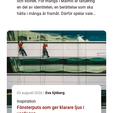
och storlek. För många i Malmö är tatuering
en del av identiteten, en berättelse som ska
hålla i många år framåt. Därför spelar valet
av studio, tatuerare, hygien och bemötande
en avgörande roll. Den som sö...
03 augusti 2026
Eva Sjöberg
inspiration
Fönsterputs som ger klarare ljus i