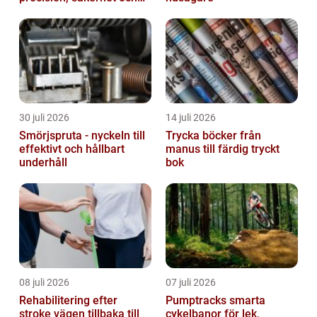
funktion
30 juli 2026
14 juli 2026
Smörjspruta - nyckeln till
Trycka böcker från
effektivt och hållbart
manus till färdig tryckt
underhåll
bok
08 juli 2026
07 juli 2026
Rehabilitering efter
Pumptracks smarta
stroke vägen tillbaka till
cykelbanor för lek,