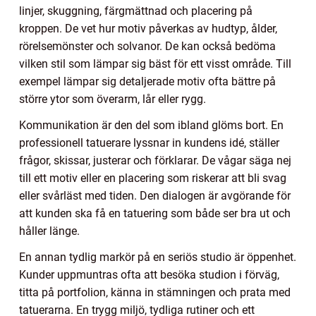
linjer, skuggning, färgmättnad och placering på
kroppen. De vet hur motiv påverkas av hudtyp, ålder,
rörelsemönster och solvanor. De kan också bedöma
vilken stil som lämpar sig bäst för ett visst område. Till
exempel lämpar sig detaljerade motiv ofta bättre på
större ytor som överarm, lår eller rygg.
Kommunikation är den del som ibland glöms bort. En
professionell tatuerare lyssnar in kundens idé, ställer
frågor, skissar, justerar och förklarar. De vågar säga nej
till ett motiv eller en placering som riskerar att bli svag
eller svårläst med tiden. Den dialogen är avgörande för
att kunden ska få en tatuering som både ser bra ut och
håller länge.
En annan tydlig markör på en seriös studio är öppenhet.
Kunder uppmuntras ofta att besöka studion i förväg,
titta på portfolion, känna in stämningen och prata med
tatuerarna. En trygg miljö, tydliga rutiner och ett