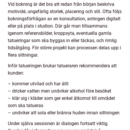
Vid bokning är det bra att redan från början beskriva
motividé, ungefärlig storlek, placering och stil. Ofta följs
bokningsförfrågan av en konsultation, antingen digitalt
eller på plats i studion. Där går man tillsammans
igenom referensbilder, kroppsyta, eventuella gamla
tatueringar som ska byggas in eller täckas, och rimlig
tidsåtgång. För större projekt kan processen delas upp i
flera sittningar.
Inför tatueringen brukar tatueraren rekommendera att
kunden:
– kommer utvilad och har ätit
– dricker vatten men undviker alkohol före besöket
– klär sig i kläder som ger enkel åtkomst till området
som ska tatueras
– undviker att sola eller bränna huden innan sittningen
Under själva sessionen är dialogen fortsatt viktig.