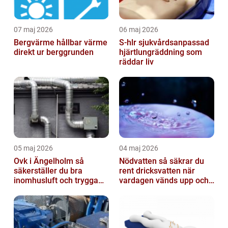
07 maj 2026
06 maj 2026
Bergvärme hållbar värme
S-hlr sjukvårdsanpassad
direkt ur berggrunden
hjärtlungräddning som
räddar liv
05 maj 2026
04 maj 2026
Ovk i Ängelholm så
Nödvatten så säkrar du
säkerställer du bra
rent dricksvatten när
inomhusluft och trygga
vardagen vänds upp och
fastigheter
ner