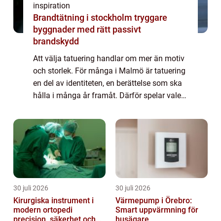
inspiration
Brandtätning i stockholm tryggare
byggnader med rätt passivt
brandskydd
Att välja tatuering handlar om mer än motiv
och storlek. För många i Malmö är tatuering
en del av identiteten, en berättelse som ska
hålla i många år framåt. Därför spelar valet
av studio, tatuerare, hygien och bemötande
en avgörande roll. Den som sö...
30 juli 2026
30 juli 2026
Kirurgiska instrument i
Värmepump i Örebro:
modern ortopedi
Smart uppvärmning för
precision, säkerhet och
husägare