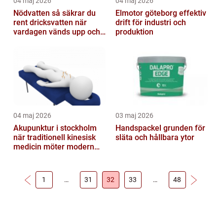
04 maj 2026
04 maj 2026
Nödvatten så säkrar du
Elmotor göteborg effektiv
rent dricksvatten när
drift för industri och
vardagen vänds upp och
produktion
ner
04 maj 2026
03 maj 2026
Akupunktur i stockholm
Handspackel grunden för
när traditionell kinesisk
släta och hållbara ytor
medicin möter modern
vardag
1
…
31
32
33
…
48