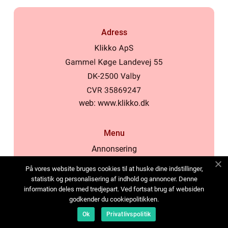
Adress
web:
www.klikko.dk
Menu
Annonsering
Om oss
På vores website bruges cookies til at huske dine indstillinger,
Cookies
statistik og personalisering af indhold og annoncer. Denne
information deles med tredjepart. Ved fortsat brug af websiden
Kontakta oss
godkender du cookiepolitikken.
Sitemap
Ok
Privatlivspolitik