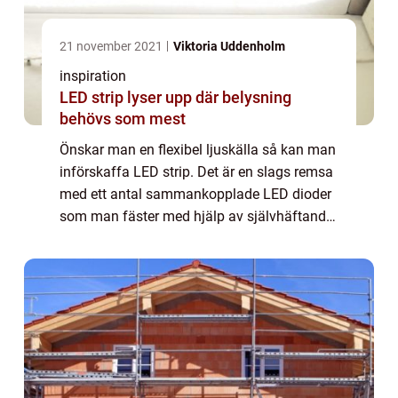
21 november 2021
Viktoria Uddenholm
inspiration
LED strip lyser upp där belysning
behövs som mest
Önskar man en flexibel ljuskälla så kan man
införskaffa LED strip. Det är en slags remsa
med ett antal sammankopplade LED dioder
som man fäster med hjälp av självhäftande
tejp som sitter på baksidan av remsan.LED
strips kan också anpassas i längd gen...