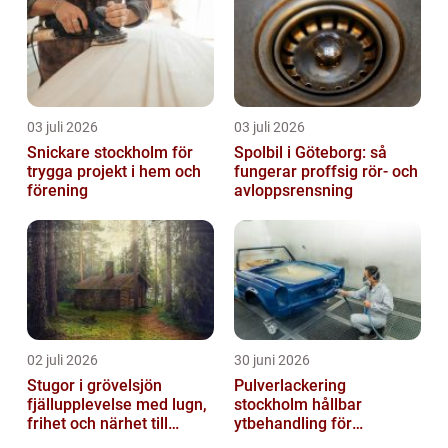
03 juli 2026
03 juli 2026
Snickare stockholm för
Spolbil i Göteborg: så
trygga projekt i hem och
fungerar proffsig rör- och
förening
avloppsrensning
02 juli 2026
30 juni 2026
Stugor i grövelsjön
Pulverlackering
fjällupplevelse med lugn,
stockholm hållbar
frihet och närhet till
ytbehandling för
naturen
krävande miljöer