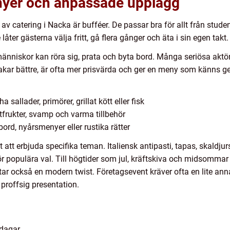
nyer och anpassade upplägg
 catering i Nacka är bufféer. De passar bra för allt från studen
åter gästerna välja fritt, gå flera gånger och äta i sin egen takt.
 människor kan röra sig, prata och byta bord. Många seriösa ak
kar bättre, är ofta mer prisvärda och ger en meny som känns 
allader, primörer, grillat kött eller fisk
frukter, svamp och varma tillbehör
bord, nyårsmenyer eller rustika rätter
t att erbjuda specifika teman. Italiensk antipasti, tapas, skaldj
lhör populära val. Till högtider som jul, kräftskiva och midsommar 
ar också en modern twist. Företagsevent kräver ofta en lite ann
proffsig presentation.
sdagar