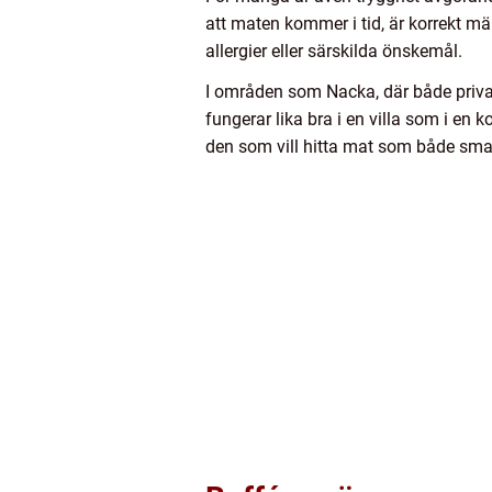
att maten kommer i tid, är korrekt mär
allergier eller särskilda önskemål.
I områden som Nacka, där både privata
fungerar lika bra i en villa som i en k
den som vill hitta mat som både smak