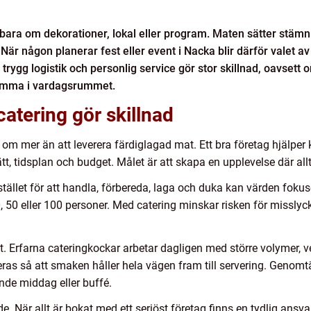
an bara om dekorationer, lokal eller program. Maten sätter stäm
När någon planerar fest eller event i Nacka blir därför valet av
ygg logistik och personlig service gör stor skillnad, oavsett om
hemma i vardagsrummet.
catering gör skillnad
om mer än att leverera färdiglagad mat. Ett bra företag hjälper k
tt, tidsplan och budget. Målet är att skapa en upplevelse där allt 
I stället för att handla, förbereda, laga och duka kan värden fo
 20, 50 eller 100 personer. Med catering minskar risken för misslyc
t. Erfarna cateringkockar arbetar dagligen med större volymer, v
neras så att smaken håller hela vägen fram till servering. Genom
nde middag eller buffé.
. När allt är bokat med ett seriöst företag finns en tydlig ans