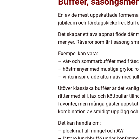
Bufféer, säsongsme
En av de mest uppskattade formerna av
jubileum och företagskickoffer. Buffé l
Det skapar ett avslappnat flöde där
menyer. Råvaror som är i säsong sma
Exempel kan vara:
– vår- och sommarbufféer med fräscha s
– höstmenyer med mustiga grytor, rot
– vinterinspirerade alternativ med jul
Utöver klassiska bufféer är det vanlig
rätter med sill, lax och köttbullar til
favoriter, men många gäster uppskatt
kombination av smidigt upplägg och 
Det kan handla om:
– plockmat till mingel och AW
– lättare lunchbuffé under konferen