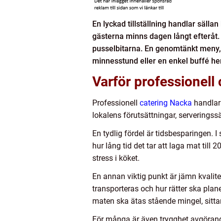
En lyckad tillställning handlar säll
gästerna minns dagen långt efteråt. 
pusselbitarna. En genomtänkt meny, tr
minnesstund eller en enkel buffé 
Varför professionell 
Professionell
catering Nacka
handlar 
lokalens förutsättningar, serveringssä
En tydlig fördel är tidsbesparingen. 
hur lång tid det tar att laga mat till
stress i köket.
En annan viktig punkt är jämn kvalite
transporteras och hur rätter ska pla
maten ska ätas stående mingel, sitta
För många är även trygghet avgörande