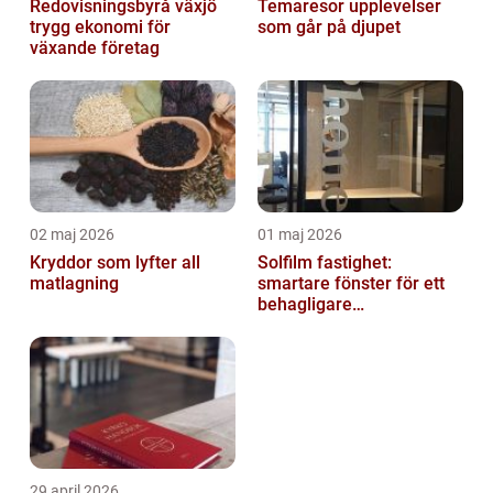
Redovisningsbyrå växjö
Temaresor upplevelser
trygg ekonomi för
som går på djupet
växande företag
02 maj 2026
01 maj 2026
Kryddor som lyfter all
Solfilm fastighet:
matlagning
smartare fönster för ett
behagligare
inomhusklimat
29 april 2026