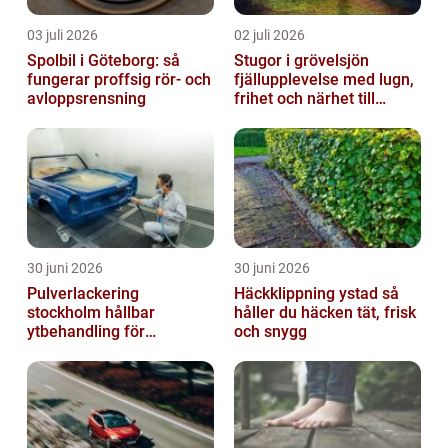
03 juli 2026
02 juli 2026
Spolbil i Göteborg: så
Stugor i grövelsjön
fungerar proffsig rör- och
fjällupplevelse med lugn,
avloppsrensning
frihet och närhet till
naturen
30 juni 2026
30 juni 2026
Pulverlackering
Häckklippning ystad så
stockholm hållbar
håller du häcken tät, frisk
ytbehandling för
och snygg
krävande miljöer