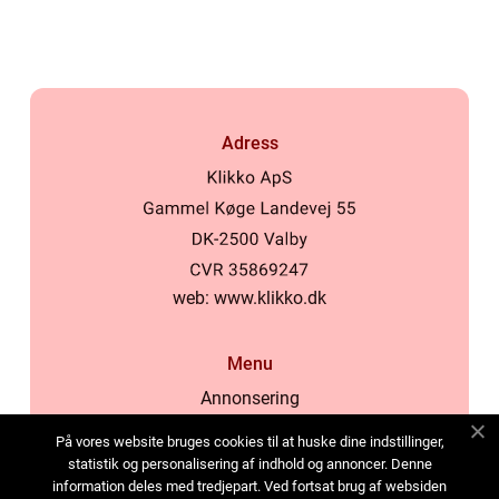
inomhusklimat
Adress
web:
www.klikko.dk
Menu
Annonsering
Om oss
På vores website bruges cookies til at huske dine indstillinger,
Cookies
statistik og personalisering af indhold og annoncer. Denne
information deles med tredjepart. Ved fortsat brug af websiden
Kontakta oss