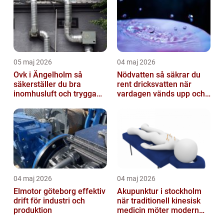
05 maj 2026
04 maj 2026
Ovk i Ängelholm så
Nödvatten så säkrar du
säkerställer du bra
rent dricksvatten när
inomhusluft och trygga
vardagen vänds upp och
fastigheter
ner
04 maj 2026
04 maj 2026
Elmotor göteborg effektiv
Akupunktur i stockholm
drift för industri och
när traditionell kinesisk
produktion
medicin möter modern
vardag