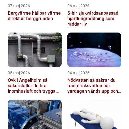
07 maj 2026
06 maj 2026
Bergvärme hållbar värme
S-hlr sjukvårdsanpassad
direkt ur berggrunden
hjärtlungräddning som
räddar liv
05 maj 2026
04 maj 2026
Ovk i Ängelholm så
Nödvatten så säkrar du
säkerställer du bra
rent dricksvatten när
inomhusluft och trygga
vardagen vänds upp och
fastigheter
ner