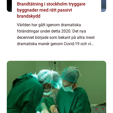
Brandtätning i stockholm tryggare
byggnader med rätt passivt
brandskydd
Världen har gått igenom dramatiska
förändringar under detta 2020. Det nya
decenniet började som bekant på allra mest
dramatiska manér genom Covid-19 och vi
lever fortfarande med detta virus som en del
av vår vardag. Stora delar av Europa
upplever nu ...