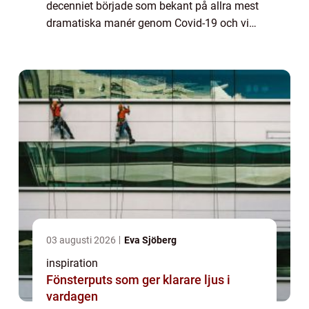
decenniet började som bekant på allra mest
dramatiska manér genom Covid-19 och vi
lever fortfarande med detta virus som en del
av vår vardag. Stora delar av Europa
upplever nu ...
03 augusti 2026
Eva Sjöberg
inspiration
Fönsterputs som ger klarare ljus i
vardagen