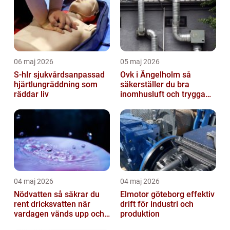
06 maj 2026
05 maj 2026
S-hlr sjukvårdsanpassad
Ovk i Ängelholm så
hjärtlungräddning som
säkerställer du bra
räddar liv
inomhusluft och trygga
fastigheter
04 maj 2026
04 maj 2026
Nödvatten så säkrar du
Elmotor göteborg effektiv
rent dricksvatten när
drift för industri och
vardagen vänds upp och
produktion
ner