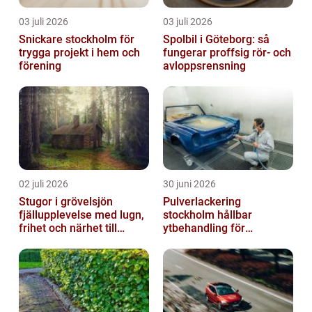
03 juli 2026
03 juli 2026
Snickare stockholm för
Spolbil i Göteborg: så
trygga projekt i hem och
fungerar proffsig rör- och
förening
avloppsrensning
02 juli 2026
30 juni 2026
Stugor i grövelsjön
Pulverlackering
fjällupplevelse med lugn,
stockholm hållbar
frihet och närhet till
ytbehandling för
naturen
krävande miljöer