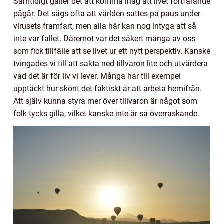
Samtidigt gäller det att komma ihåg att livet fortfarande
pågår. Det sägs ofta att världen sattes på paus under
virusets framfart, men alla här kan nog intyga att så
inte var fallet. Däremot var det säkert många av oss
som fick tillfälle att se livet ur ett nytt perspektiv. Kanske
tvingades vi till att sakta ned tillvaron lite och utvärdera
vad det är för liv vi lever. Många har till exempel
upptäckt hur skönt det faktiskt är att arbeta hemifrån.
Att själv kunna styra mer över tillvaron är något som
folk tycks gilla, vilket kanske inte är så överraskande.