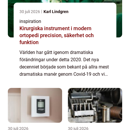
30 juli 2026
Karl Lindgren
inspiration
Kirurgiska instrument i modern
ortopedi precision, säkerhet och
funktion
Världen har gått igenom dramatiska
förändringar under detta 2020. Det nya
decenniet började som bekant på allra mest
dramatiska manér genom Covid-19 och vi
lever fortfarande med detta virus som en del
av vår vardag. Stora delar av Europa
upplever nu ...
30 juli 2026
30 juli 2026