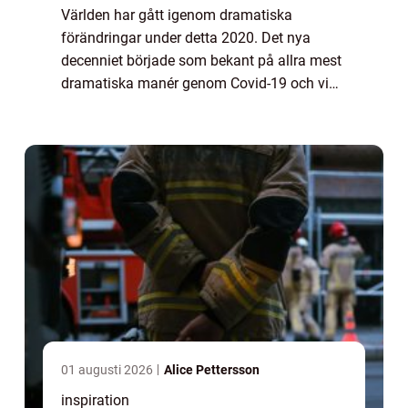
Världen har gått igenom dramatiska
förändringar under detta 2020. Det nya
decenniet började som bekant på allra mest
dramatiska manér genom Covid-19 och vi
lever fortfarande med detta virus som en del
av vår vardag. Stora delar av Europa
upplever nu ...
01 augusti 2026
Alice Pettersson
inspiration