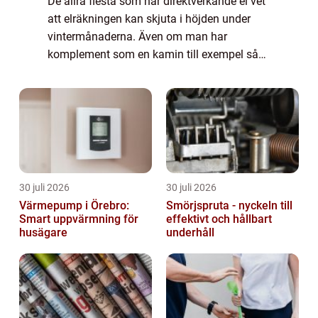
De allra flesta som har direktverkande el vet
att elräkningen kan skjuta i höjden under
vintermånaderna. Även om man har
komplement som en kamin till exempel så
brukar inte det täcka speciellt mycket av
värmebehovet när det blir riktigt kallt.
Dessut...
30 juli 2026
30 juli 2026
Värmepump i Örebro:
Smörjspruta - nyckeln till
Smart uppvärmning för
effektivt och hållbart
husägare
underhåll