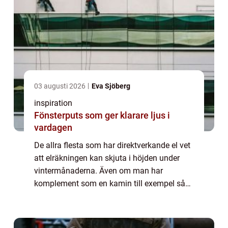
03 augusti 2026
Eva Sjöberg
inspiration
Fönsterputs som ger klarare ljus i
vardagen
De allra flesta som har direktverkande el vet
att elräkningen kan skjuta i höjden under
vintermånaderna. Även om man har
komplement som en kamin till exempel så
brukar inte det täcka speciellt mycket av
värmebehovet när det blir riktigt kallt.
Dessut...