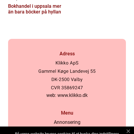
Bokhandel i uppsala mer
än bara böcker på hyllan
Adress
web:
www.klikko.dk
Menu
Annonsering
Om oss
På vores website bruges cookies til at huske dine indstillinger,