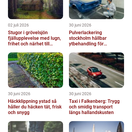
02 juli 2026
30 juni 2026
Stugor i grövelsjön
Pulverlackering
fjällupplevelse med lugn,
stockholm hållbar
frihet och närhet till
ytbehandling för
naturen
krävande miljöer
30 juni 2026
30 juni 2026
Häckklippning ystad så
Taxi i Falkenberg: Trygg
håller du häcken tät, frisk
och smidig transport
och snygg
längs hallandskusten