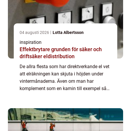
04 augusti 2026
Lotta Albertsson
inspiration
Effektbrytare grunden för säker och
driftsäker eldistribution
De allra flesta som har direktverkande el vet
att elräkningen kan skjuta i höjden under
vintermånaderna. Även om man har
komplement som en kamin till exempel så
brukar inte det täcka speciellt mycket av
värmebehovet när det blir riktigt kallt.
Dessut...