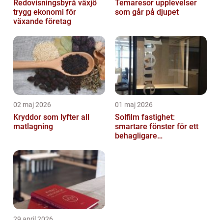
Redovisningsbyrå växjö
Temaresor upplevelser
trygg ekonomi för
som går på djupet
växande företag
02 maj 2026
01 maj 2026
Kryddor som lyfter all
Solfilm fastighet:
matlagning
smartare fönster för ett
behagligare
inomhusklimat
29 april 2026