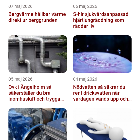
07 maj 2026
06 maj 2026
Bergvärme hållbar värme
S-hlr sjukvårdsanpassad
direkt ur berggrunden
hjärtlungräddning som
räddar liv
05 maj 2026
04 maj 2026
Ovk i Ängelholm så
Nödvatten så säkrar du
säkerställer du bra
rent dricksvatten när
inomhusluft och trygga
vardagen vänds upp och
fastigheter
ner