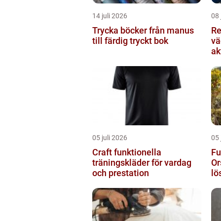
14 juli 2026
08 
Trycka böcker från manus
Re
till färdig tryckt bok
vä
ak
05 juli 2026
05 
Craft funktionella
Fu
träningskläder för vardag
Or
och prestation
lö