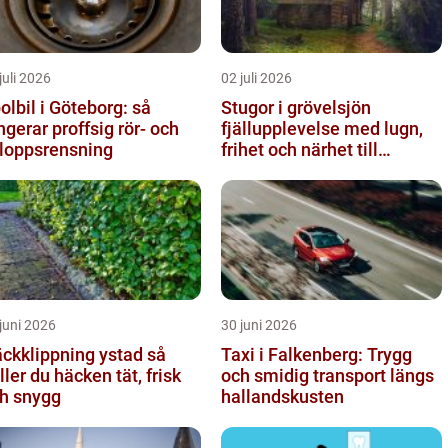
juli 2026
02 juli 2026
olbil i Göteborg: så
Stugor i grövelsjön
ngerar proffsig rör- och
fjällupplevelse med lugn,
loppsrensning
frihet och närhet till
naturen
juni 2026
30 juni 2026
ckklippning ystad så
Taxi i Falkenberg: Trygg
ller du häcken tät, frisk
och smidig transport längs
h snygg
hallandskusten