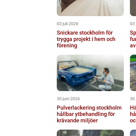
03 juli 2026
03 
Snickare stockholm för
Sp
trygga projekt i hem och
fu
förening
av
30 juni 2026
30 
Pulverlackering stockholm
Hä
hållbar ytbehandling för
hå
krävande miljöer
oc