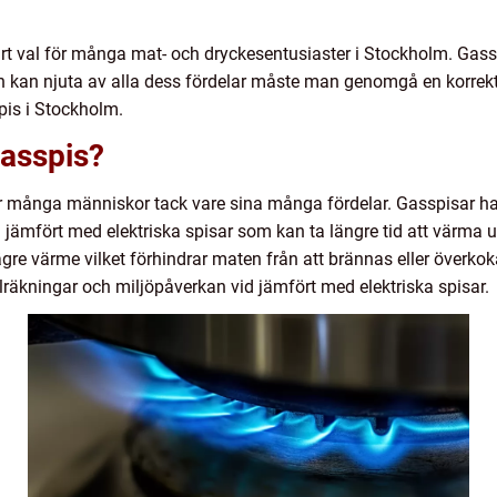
lärt val för många mat- och dryckesentusiaster i Stockholm. Gassp
kan njuta av alla dess fördelar måste man genomgå en korrekt i
pis i Stockholm.
gasspis?
r många människor tack vare sina många fördelar. Gasspisar har
 jämfört med elektriska spisar som kan ta längre tid att värma u
ägre värme vilket förhindrar maten från att brännas eller överkok
lräkningar och miljöpåverkan vid jämfört med elektriska spisar.