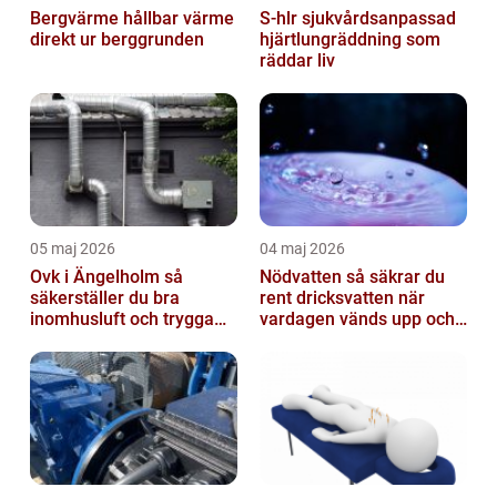
Bergvärme hållbar värme
S-hlr sjukvårdsanpassad
direkt ur berggrunden
hjärtlungräddning som
räddar liv
05 maj 2026
04 maj 2026
Ovk i Ängelholm så
Nödvatten så säkrar du
säkerställer du bra
rent dricksvatten när
inomhusluft och trygga
vardagen vänds upp och
fastigheter
ner