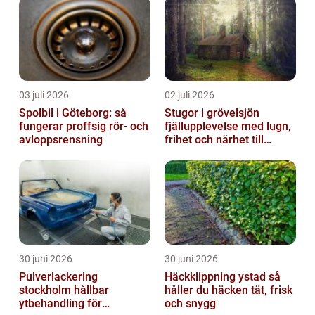
03 juli 2026
02 juli 2026
Spolbil i Göteborg: så
Stugor i grövelsjön
fungerar proffsig rör- och
fjällupplevelse med lugn,
avloppsrensning
frihet och närhet till
naturen
30 juni 2026
30 juni 2026
Pulverlackering
Häckklippning ystad så
stockholm hållbar
håller du häcken tät, frisk
ytbehandling för
och snygg