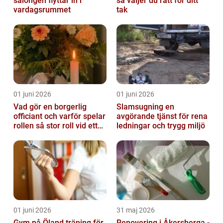
salongen flyttar in i
så väljer du rätt för ditt
vardagsrummet
tak
01 juni 2026
01 juni 2026
Vad gör en borgerlig
Slamsugning en
officiant och varför spelar
avgörande tjänst för rena
rollen så stor roll vid ett
ledningar och trygg miljö
avsked?
01 juni 2026
31 maj 2026
Gym på Öland träning för
Renovering i Åkersberga -