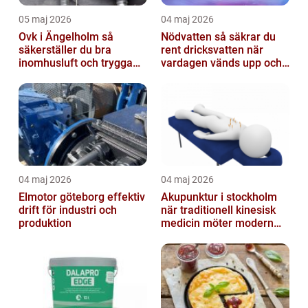
05 maj 2026
04 maj 2026
Ovk i Ängelholm så
Nödvatten så säkrar du
säkerställer du bra
rent dricksvatten när
inomhusluft och trygga
vardagen vänds upp och
fastigheter
ner
04 maj 2026
04 maj 2026
Elmotor göteborg effektiv
Akupunktur i stockholm
drift för industri och
när traditionell kinesisk
produktion
medicin möter modern
vardag