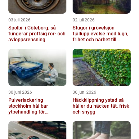
03 juli 2026
02 juli 2026
Spolbil i Göteborg: så
Stugor i grövelsjön
fungerar proffsig rör- och
fjällupplevelse med lugn,
avloppsrensning
frihet och närhet till
naturen
30 juni 2026
30 juni 2026
Pulverlackering
Häckklippning ystad så
stockholm hållbar
håller du häcken tät, frisk
ytbehandling för
och snygg
krävande miljöer