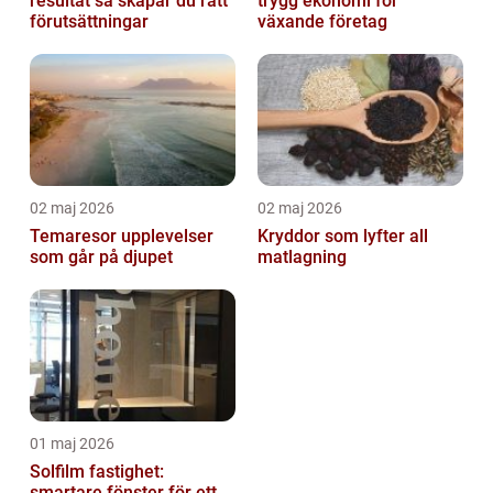
resultat så skapar du rätt
trygg ekonomi för
förutsättningar
växande företag
02 maj 2026
02 maj 2026
Temaresor upplevelser
Kryddor som lyfter all
som går på djupet
matlagning
01 maj 2026
Solfilm fastighet:
smartare fönster för ett