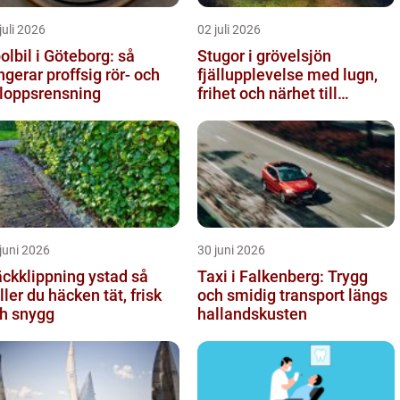
juli 2026
02 juli 2026
olbil i Göteborg: så
Stugor i grövelsjön
ngerar proffsig rör- och
fjällupplevelse med lugn,
loppsrensning
frihet och närhet till
naturen
juni 2026
30 juni 2026
ckklippning ystad så
Taxi i Falkenberg: Trygg
ller du häcken tät, frisk
och smidig transport längs
h snygg
hallandskusten