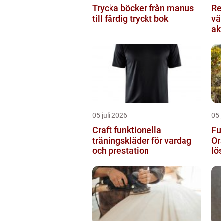
Trycka böcker från manus
Re
till färdig tryckt bok
vä
ak
05 juli 2026
05 
Craft funktionella
Fu
träningskläder för vardag
Or
och prestation
lö