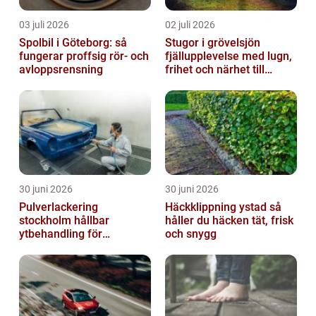
03 juli 2026
02 juli 2026
Spolbil i Göteborg: så
Stugor i grövelsjön
fungerar proffsig rör- och
fjällupplevelse med lugn,
avloppsrensning
frihet och närhet till
naturen
30 juni 2026
30 juni 2026
Pulverlackering
Häckklippning ystad så
stockholm hållbar
håller du häcken tät, frisk
ytbehandling för
och snygg
krävande miljöer