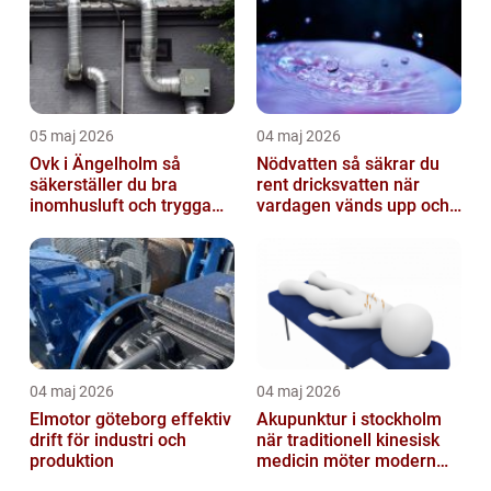
05 maj 2026
04 maj 2026
Ovk i Ängelholm så
Nödvatten så säkrar du
säkerställer du bra
rent dricksvatten när
inomhusluft och trygga
vardagen vänds upp och
fastigheter
ner
04 maj 2026
04 maj 2026
Elmotor göteborg effektiv
Akupunktur i stockholm
drift för industri och
när traditionell kinesisk
produktion
medicin möter modern
vardag