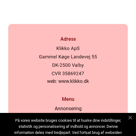
inomhusklimat
Adress
web:
www.klikko.dk
Menu
Annonsering
Om oss
På vores website bruges cookies til at huske dine indstillinger,
Cookies
statistik og personalisering af indhold og annoncer. Denne
information deles med tredjepart. Ved fortsat brug af websiden
Kontakta oss