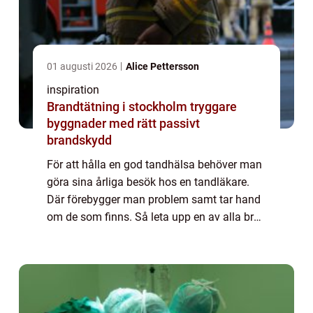
01 augusti 2026
Alice Pettersson
inspiration
Brandtätning i stockholm tryggare
byggnader med rätt passivt
brandskydd
För att hålla en god tandhälsa behöver man
göra sina årliga besök hos en tandläkare.
Där förebygger man problem samt tar hand
om de som finns. Så leta upp en av alla bra
tandläkare.Dessa finns i mer eller mindre
alla städer, så hitta en klinik som pa...