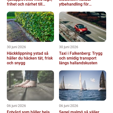
frihet och närhet till
ytbehandling för
naturen
krävande miljöer
30 juni 2026
30 juni 2026
Häckklippning ystad så
Taxi i Falkenberg: Trygg
håller du häcken tät, frisk
och smidig transport
och snygg
längs hallandskusten
06 juni 2026
06 juni 2026
Fotvård som håller hela
Segel malmö så väljer