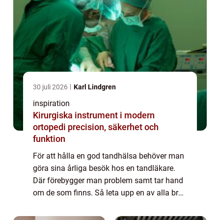
30 juli 2026
Karl Lindgren
inspiration
Kirurgiska instrument i modern
ortopedi precision, säkerhet och
funktion
För att hålla en god tandhälsa behöver man
göra sina årliga besök hos en tandläkare.
Där förebygger man problem samt tar hand
om de som finns. Så leta upp en av alla bra
tandläkare.Dessa finns i mer eller mindre
alla städer, så hitta en klinik som pa...