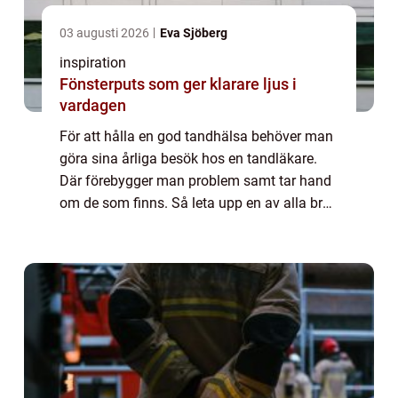
03 augusti 2026
Eva Sjöberg
inspiration
Fönsterputs som ger klarare ljus i
vardagen
För att hålla en god tandhälsa behöver man
göra sina årliga besök hos en tandläkare.
Där förebygger man problem samt tar hand
om de som finns. Så leta upp en av alla bra
tandläkare.Dessa finns i mer eller mindre
alla städer, så hitta en klinik som pa...