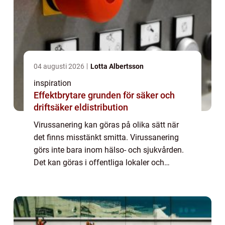
04 augusti 2026
Lotta Albertsson
inspiration
Effektbrytare grunden för säker och
driftsäker eldistribution
Virussanering kan göras på olika sätt när
det finns misstänkt smitta. Virussanering
görs inte bara inom hälso- och sjukvården.
Det kan göras i offentliga lokaler och
bostäder. Finns det misstanke om att en
smittad person befunnit sig där går det att ...