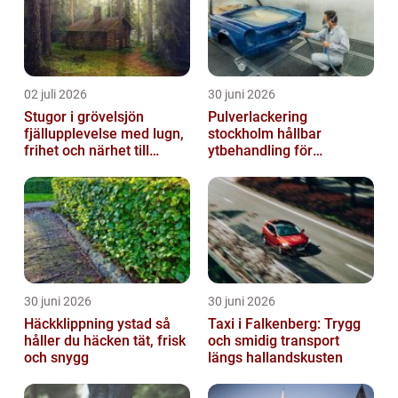
02 juli 2026
30 juni 2026
Stugor i grövelsjön
Pulverlackering
fjällupplevelse med lugn,
stockholm hållbar
frihet och närhet till
ytbehandling för
naturen
krävande miljöer
30 juni 2026
30 juni 2026
Häckklippning ystad så
Taxi i Falkenberg: Trygg
håller du häcken tät, frisk
och smidig transport
och snygg
längs hallandskusten