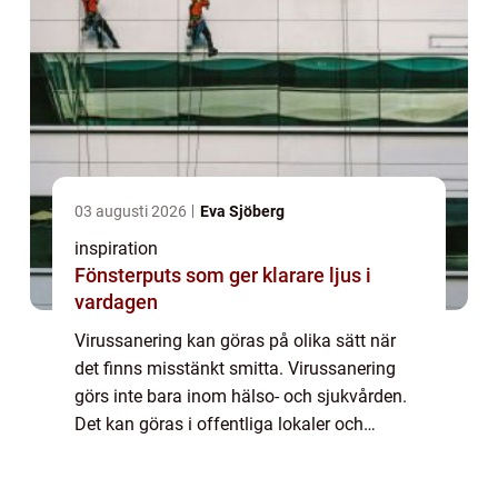
03 augusti 2026
Eva Sjöberg
inspiration
Fönsterputs som ger klarare ljus i
vardagen
Virussanering kan göras på olika sätt när
det finns misstänkt smitta. Virussanering
görs inte bara inom hälso- och sjukvården.
Det kan göras i offentliga lokaler och
bostäder. Finns det misstanke om att en
smittad person befunnit sig där går det att ...