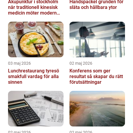
Akupunktur i stockholm
Handspackel grunden för
när traditionell kinesisk
släta och hållbara ytor
medicin möter modern
vardag
03 maj 2026
02 maj 2026
Lunchrestaurang tyresö
Konferens som ger
smakfull vardag för alla
resultat så skapar du rätt
sinnen
förutsättningar
02 maj 2026
02 maj 2026