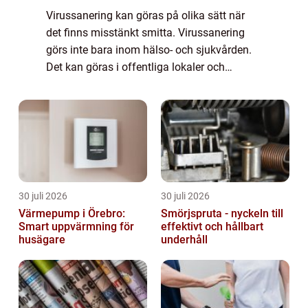
Virussanering kan göras på olika sätt när
det finns misstänkt smitta. Virussanering
görs inte bara inom hälso- och sjukvården.
Det kan göras i offentliga lokaler och
bostäder. Finns det misstanke om att en
smittad person befunnit sig där går det att ...
30 juli 2026
30 juli 2026
Värmepump i Örebro:
Smörjspruta - nyckeln till
Smart uppvärmning för
effektivt och hållbart
husägare
underhåll