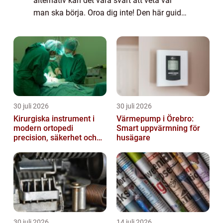
alternativ kan det vara svårt att veta var
man ska börja. Oroa dig inte! Den här guiden
hjälper dig att hitta en pålitlig rörmokare
som kan få jobbet gjort snabbt och enkel...
30 juli 2026
30 juli 2026
Kirurgiska instrument i
Värmepump i Örebro:
modern ortopedi
Smart uppvärmning för
precision, säkerhet och
husägare
funktion
30 juli 2026
14 juli 2026