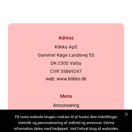
inomhusklimat
Adress
web:
www.klikko.dk
Menu
Annonsering
Om oss
På vores website bruges cookies til at huske dine indstillinger,
Cookies
statistik og personalisering af indhold og annoncer. Denne
information deles med tredjepart. Ved fortsat brug af websiden
Kontakta oss