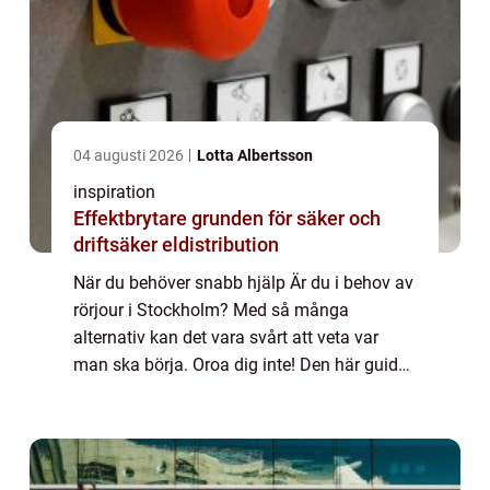
04 augusti 2026
Lotta Albertsson
inspiration
Effektbrytare grunden för säker och
driftsäker eldistribution
När du behöver snabb hjälp Är du i behov av
rörjour i Stockholm? Med så många
alternativ kan det vara svårt att veta var
man ska börja. Oroa dig inte! Den här guiden
hjälper dig att hitta en pålitlig rörmokare
som kan få jobbet gjort snabbt och enkel...