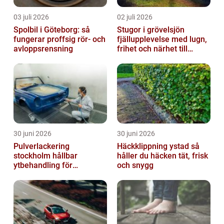
03 juli 2026
02 juli 2026
Spolbil i Göteborg: så
Stugor i grövelsjön
fungerar proffsig rör- och
fjällupplevelse med lugn,
avloppsrensning
frihet och närhet till
naturen
30 juni 2026
30 juni 2026
Pulverlackering
Häckklippning ystad så
stockholm hållbar
håller du häcken tät, frisk
ytbehandling för
och snygg
krävande miljöer