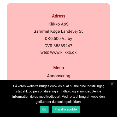
Adress
web:
www.klikko.dk
Menu
Annonsering
Om oss
På vores website bruges cookies til at huske dine indstillinger,
Cookies
statistik og personalisering af indhold og annoncer. Denne
information deles med tredjepart. Ved fortsat brug af websiden
Kontakta oss
godkender du cookiepolitikken.
Sitemap
Ok
Privatlivspolitik