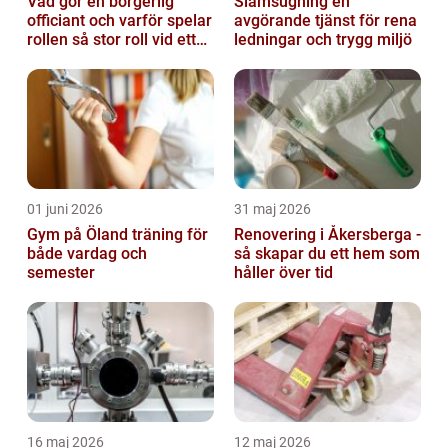
Vad gör en borgerlig
Slamsugning en
officiant och varför spelar
avgörande tjänst för rena
rollen så stor roll vid ett
ledningar och trygg miljö
avsked?
01 juni 2026
31 maj 2026
Gym på Öland träning för
Renovering i Åkersberga -
både vardag och
så skapar du ett hem som
semester
håller över tid
16 maj 2026
12 maj 2026