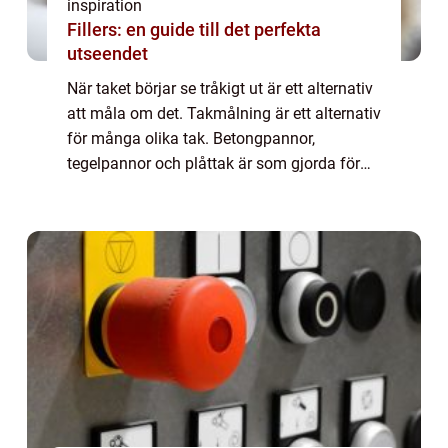
inspiration
Fillers: en guide till det perfekta
utseendet
När taket börjar se tråkigt ut är ett alternativ
att måla om det. Takmålning är ett alternativ
för många olika tak. Betongpannor,
tegelpannor och plåttak är som gjorda för
att målas om. Utförs det på rätt sätt och
med beprövade metoder så får du ett ...