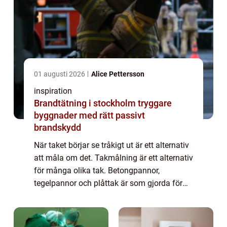
01 augusti 2026
Alice Pettersson
inspiration
Brandtätning i stockholm tryggare
byggnader med rätt passivt
brandskydd
När taket börjar se tråkigt ut är ett alternativ
att måla om det. Takmålning är ett alternativ
för många olika tak. Betongpannor,
tegelpannor och plåttak är som gjorda för
att målas om. Utförs det på rätt sätt och
med beprövade metoder så får du ett ...