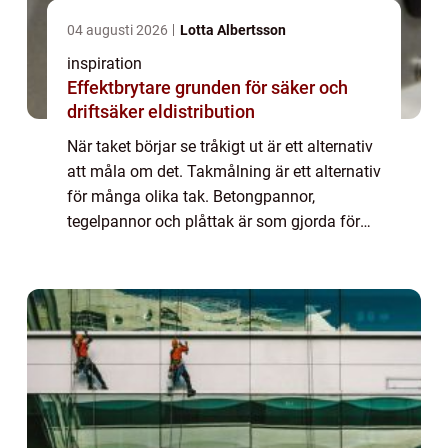
04 augusti 2026
Lotta Albertsson
inspiration
Effektbrytare grunden för säker och
driftsäker eldistribution
När taket börjar se tråkigt ut är ett alternativ
att måla om det. Takmålning är ett alternativ
för många olika tak. Betongpannor,
tegelpannor och plåttak är som gjorda för
att målas om. Utförs det på rätt sätt och
med beprövade metoder så får du ett ...