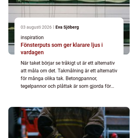
03 augusti 2026
Eva Sjöberg
inspiration
Fönsterputs som ger klarare ljus i
vardagen
När taket börjar se tråkigt ut är ett alternativ
att måla om det. Takmålning är ett alternativ
för många olika tak. Betongpannor,
tegelpannor och plåttak är som gjorda för
att målas om. Utförs det på rätt sätt och
med beprövade metoder så får du ett ...