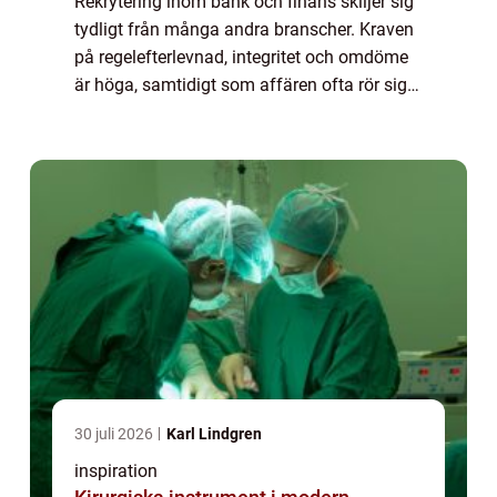
Rekrytering inom bank och finans skiljer sig
tydligt från många andra branscher. Kraven
på regelefterlevnad, integritet och omdöme
är höga, samtidigt som affären ofta rör sig
snabbt. För att lyckas behöver du kombinera
förståelse för regelverk med kä...
30 juli 2026
Karl Lindgren
inspiration