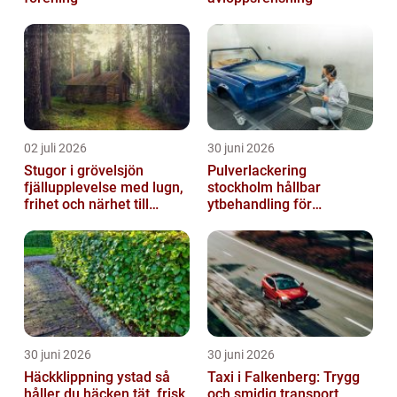
02 juli 2026
30 juni 2026
Stugor i grövelsjön
Pulverlackering
fjällupplevelse med lugn,
stockholm hållbar
frihet och närhet till
ytbehandling för
naturen
krävande miljöer
30 juni 2026
30 juni 2026
Häckklippning ystad så
Taxi i Falkenberg: Trygg
håller du häcken tät, frisk
och smidig transport