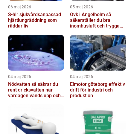
06 maj 2026
05 maj 2026
S-hlr sjukvårdsanpassad
Ovk i Ängelholm så
hjärtlungräddning som
säkerställer du bra
räddar liv
inomhusluft och trygga
fastigheter
04 maj 2026
04 maj 2026
Nödvatten så säkrar du
Elmotor göteborg effektiv
rent dricksvatten när
drift för industri och
vardagen vänds upp och
produktion
ner