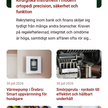
Kirurgiska instrument i modern
ortopedi precision, säkerhet och
funktion
Rekrytering inom bank och finans skiljer sig
tydligt från många andra branscher. Kraven
på regelefterlevnad, integritet och omdöme
är höga, samtidigt som affären ofta rör sig
snabbt. För att lyckas behöver du kombinera
förståelse för regelverk med kä...
30 juli 2026
30 juli 2026
Värmepump i Örebro:
Smörjspruta - nyckeln till
Smart uppvärmning för
effektivt och hållbart
husägare
underhåll