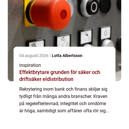
04 augusti 2026
Lotta Albertsson
inspiration
Effektbrytare grunden för säker och
driftsäker eldistribution
Rekrytering inom bank och finans skiljer sig
tydligt från många andra branscher. Kraven
på regelefterlevnad, integritet och omdöme
är höga, samtidigt som affären ofta rör sig
snabbt. För att lyckas behöver du kombinera
förståelse för regelverk med kä...