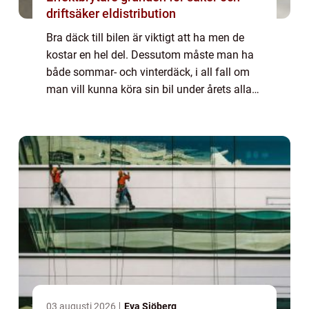
driftsäker eldistribution
Bra däck till bilen är viktigt att ha men de
kostar en hel del. Dessutom måste man ha
både sommar- och vinterdäck, i all fall om
man vill kunna köra sin bil under årets alla
månader. Däck består av gummi, men också
andra dyrbara material som exempelv...
03 augusti 2026
Eva Sjöberg