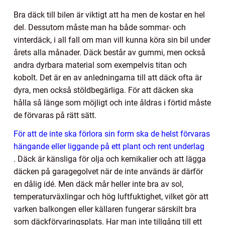
Bra däck till bilen är viktigt att ha men de kostar en hel
del. Dessutom måste man ha både sommar- och
vinterdäck, i all fall om man vill kunna köra sin bil under
årets alla månader. Däck består av gummi, men också
andra dyrbara material som exempelvis titan och
kobolt. Det är en av anledningarna till att däck ofta är
dyra, men också stöldbegärliga. För att däcken ska
hålla så länge som möjligt och inte åldras i förtid måste
de förvaras på rätt sätt.
För att de inte ska förlora sin form ska de helst förvaras
hängande eller liggande på ett plant och rent underlag
. Däck är känsliga för olja och kemikalier och att lägga
däcken på garagegolvet när de inte används är därför
en dålig idé. Men däck mår heller inte bra av sol,
temperaturväxlingar och hög luftfuktighet, vilket gör att
varken balkongen eller källaren fungerar särskilt bra
som däckförvaringsplats. Har man inte tillgång till ett