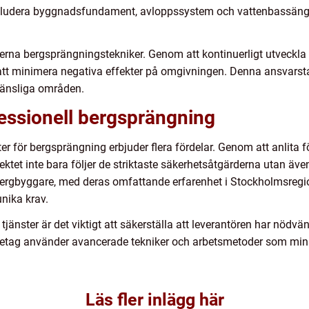
inkludera byggnadsfundament, avloppssystem och vattenbassänger
erna bergsprängningstekniker. Genom att kontinuerligt utveckla
er att minimera negativa effekter på omgivningen. Denna ansvarst
 känsliga områden.
essionell bergsprängning
er för bergsprängning erbjuder flera fördelar. Genom att anlit
ektet inte bara följer de striktaste säkerhetsåtgärderna utan även 
rgbyggare, med deras omfattande erfarenhet i Stockholmsregi
nika krav.
tjänster är det viktigt att säkerställa att leverantören har nödvän
etag använder avancerade tekniker och arbetsmetoder som minsk
Läs fler inlägg här