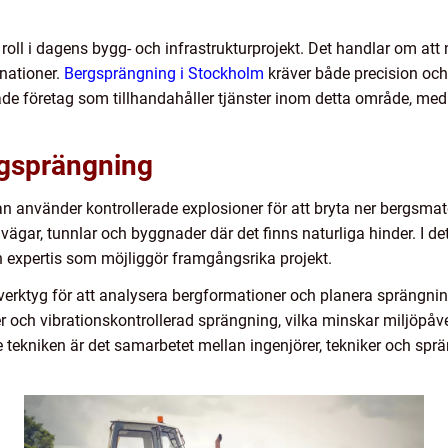
oll i dagens bygg- och infrastrukturprojekt. Det handlar om att
gnationer.
Bergsprängning i Stockholm
kräver både precision och 
rade företag som tillhandahåller tjänster inom detta område, me
gsprängning
 använder kontrollerade explosioner för att bryta ner bergsma
ägar, tunnlar och byggnader där det finns naturliga hinder. I d
 expertis som möjliggör framgångsrika projekt.
 verktyg för att analysera bergformationer och planera sprängn
 och vibrationskontrollerad sprängning, vilka minskar miljöpåve
e tekniken är det samarbetet mellan ingenjörer, tekniker och spr