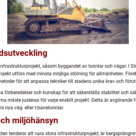
adsutveckling
infrastrukturprojekt, såsom byggandet av tunnlar och vägar. I S
a projekt utförs med minsta möjliga störning för allmänheten. För
oder för att anpassa tekniker till stadens unika krav och förut
förberedelser och kunskap för att säkerställa stabilitet och säk
rna måste justeras för varje enskilt projekt. Detta är avgörande 
 nya väg- eller t-banetunnlar.
och miljöhänsyn
n tenderar att vara stora infrastrukturprojekt, är bergsprängnin