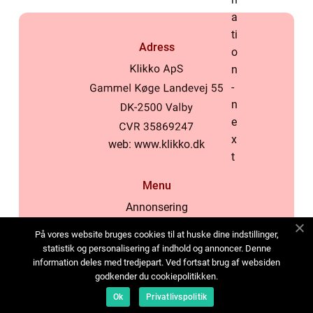
Adress
web:
www.klikko.dk
Menu
Annonsering
Om oss
På vores website bruges cookies til at huske dine indstillinger,
Cookies
statistik og personalisering af indhold og annoncer. Denne
information deles med tredjepart. Ved fortsat brug af websiden
Kontakta oss
godkender du cookiepolitikken.
Sitemap
Ok
Privatlivspolitik