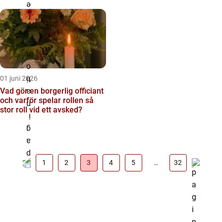
01 juni 2026
Vad gör en borgerlig officiant
och varför spelar rollen så
stor roll vid ett avsked?
1
2
3
4
5
…
32