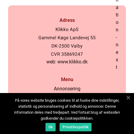
Adress
web:
www.klikko.dk
Menu
Annonsering
Om oss
På vores website bruges cookies til at huske dine indstillinger,
Cookies
statistik og personalisering af indhold og annoncer. Denne
information deles med tredjepart. Ved fortsat brug af websiden
Kontakta oss
godkender du cookiepolitikken.
Sitemap
Ok
Privatlivspolitik