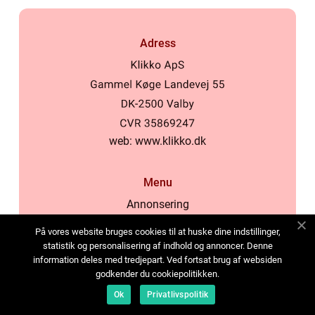
Adress
web:
www.klikko.dk
Menu
Annonsering
Om oss
På vores website bruges cookies til at huske dine indstillinger,
Cookies
statistik og personalisering af indhold og annoncer. Denne
information deles med tredjepart. Ved fortsat brug af websiden
Kontakta oss
godkender du cookiepolitikken.
Sitemap
Ok
Privatlivspolitik