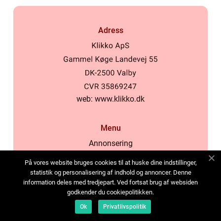
Adress
web:
www.klikko.dk
Menu
Annonsering
Om oss
På vores website bruges cookies til at huske dine indstillinger,
Cookies
statistik og personalisering af indhold og annoncer. Denne
information deles med tredjepart. Ved fortsat brug af websiden
Kontakta oss
godkender du cookiepolitikken.
Sitemap
Ok
Privatlivspolitik