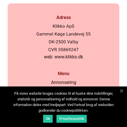
Adress
web:
www.klikko.dk
Menu
Annonsering
Om oss
På vores website bruges cookies til at huske dine indstillinger,
Cookies
statistik og personalisering af indhold og annoncer. Denne
information deles med tredjepart. Ved fortsat brug af websiden
Kontakta oss
godkender du cookiepolitikken.
Sitemap
Ok
Privatlivspolitik